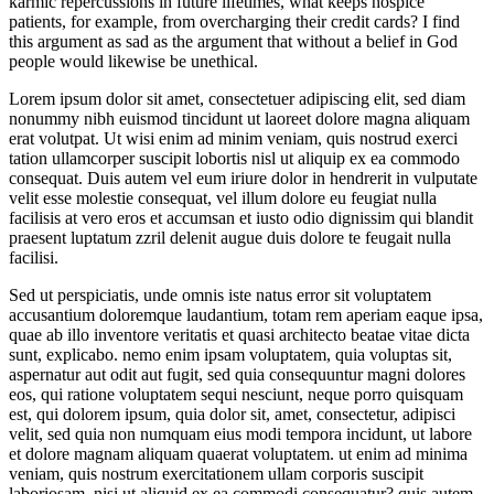
karmic repercussions in future lifetimes, what keeps hospice
patients, for example, from overcharging their credit cards? I find
this argument as sad as the argument that without a belief in God
people would likewise be unethical.
Lorem ipsum dolor sit amet, consectetuer adipiscing elit, sed diam
nonummy nibh euismod tincidunt ut laoreet dolore magna aliquam
erat volutpat. Ut wisi enim ad minim veniam, quis nostrud exerci
tation ullamcorper suscipit lobortis nisl ut aliquip ex ea commodo
consequat. Duis autem vel eum iriure dolor in hendrerit in vulputate
velit esse molestie consequat, vel illum dolore eu feugiat nulla
facilisis at vero eros et accumsan et iusto odio dignissim qui blandit
praesent luptatum zzril delenit augue duis dolore te feugait nulla
facilisi.
Sed ut perspiciatis, unde omnis iste natus error sit voluptatem
accusantium doloremque laudantium, totam rem aperiam eaque ipsa,
quae ab illo inventore veritatis et quasi architecto beatae vitae dicta
sunt, explicabo. nemo enim ipsam voluptatem, quia voluptas sit,
aspernatur aut odit aut fugit, sed quia consequuntur magni dolores
eos, qui ratione voluptatem sequi nesciunt, neque porro quisquam
est, qui dolorem ipsum, quia dolor sit, amet, consectetur, adipisci
velit, sed quia non numquam eius modi tempora incidunt, ut labore
et dolore magnam aliquam quaerat voluptatem. ut enim ad minima
veniam, quis nostrum exercitationem ullam corporis suscipit
laboriosam, nisi ut aliquid ex ea commodi consequatur? quis autem