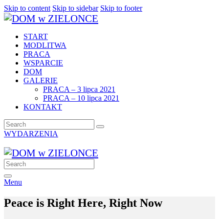
Skip to content
Skip to sidebar
Skip to footer
START
MODLITWA
PRACA
WSPARCIE
DOM
GALERIE
PRACA – 3 lipca 2021
PRACA – 10 lipca 2021
KONTAKT
WYDARZENIA
Menu
Peace is Right Here, Right Now