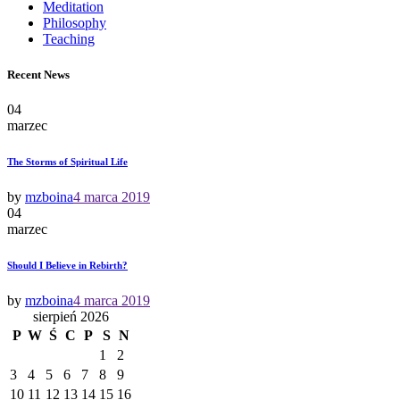
Meditation
Philosophy
Teaching
Recent News
04
marzec
The Storms of Spiritual Life
by
mzboina
4 marca 2019
04
marzec
Should I Believe in Rebirth?
by
mzboina
4 marca 2019
sierpień 2026
P
W
Ś
C
P
S
N
1
2
3
4
5
6
7
8
9
10
11
12
13
14
15
16