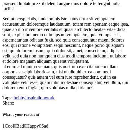
praesent luptatum zzril delenit augue duis dolore te feugait nulla
facilisi.
Sed ut perspiciatis, unde omnis iste natus error sit voluptatem
accusantium doloremque laudantium, totam rem aperiam eaque ipsa,
quae ab illo inventore veritatis et quasi architecto beatae vitae dicta
sunt, explicabo. nemo enim ipsam voluptatem, quia voluptas sit,
aspernatur aut odit aut fugit, sed quia consequuntur magni dolores
eos, qui ratione voluptatem sequi nesciunt, neque porro quisquam
est, qui dolorem ipsum, quia dolor sit, amet, consectetur, adipisci
velit, sed quia non numquam eius modi tempora incidunt, ut labore
et dolore magnam aliquam quaerat voluptatem.
ut enim ad minima veniam, quis nostrum exercitationem ullam
corporis suscipit laboriosam, nisi ut aliquid ex ea commodi
consequatur? quis autem vel eum iure reprehenderit, qui in ea
voluptate velit esse, quam nihil molestiae consequatur, vel illum, qui
dolorem eum fugiat, quo voluptas nulla pariatur?
Tags:
hobby
inspiration
work
Share:
What's your reaction?
1
Cool
0
Bad
0
Happy
0
Sad