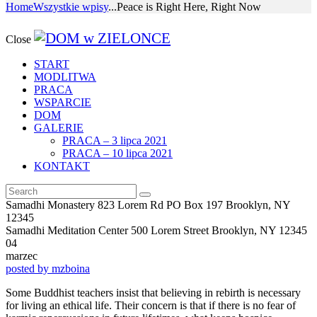
Home
Wszystkie wpisy
...
Peace is Right Here, Right Now
Close
START
MODLITWA
PRACA
WSPARCIE
DOM
GALERIE
PRACA – 3 lipca 2021
PRACA – 10 lipca 2021
KONTAKT
Samadhi Monastery 823 Lorem Rd PO Box 197 Brooklyn, NY
12345
Samadhi Meditation Center 500 Lorem Street Brooklyn, NY 12345
04
marzec
posted by
mzboina
Some Buddhist teachers insist that believing in rebirth is necessary
for living an ethical life. Their concern is that if there is no fear of